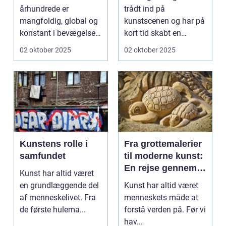
intelligens
århundrede er
trådt ind på
mangfoldig, global og
kunstscenen og har på
konstant i bevægelse.
kort tid skabt en
Hvor fortide...
b&osla...
02 oktober 2025
02 oktober 2025
Kunstens rolle i
Fra grottemalerier
samfundet
til moderne kunst:
En rejse gennem
Kunst har altid været
billedkunstens
en grundlæggende del
Kunst har altid været
udvikling
af menneskelivet. Fra
menneskets måde at
de første hulema...
forstå verden på. Før vi
hav...