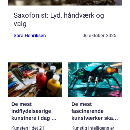
Saxofonist: Lyd, håndværk og
valg
Sara Henriksen
06 oktober 2025
De mest
De mest
indflydelsesrige
fascinerende
kunstnere i dag og
kunstværker skabt
deres bidrag
med kunstig
Kunsten i det 21.
Kunstig intelligens er