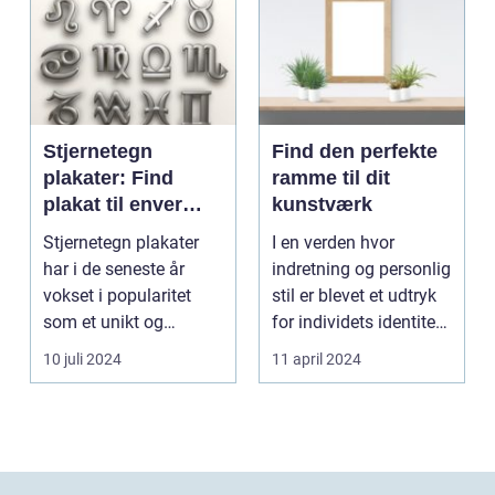
Stjernetegn
Find den perfekte
plakater: Find
ramme til dit
plakat til enver
kunstværk
smag
Stjernetegn plakater
I en verden hvor
har i de seneste år
indretning og personlig
vokset i popularitet
stil er blevet et udtryk
som et unikt og
for individets identitet,
personligt indslag i h...
spiller ...
10 juli 2024
11 april 2024