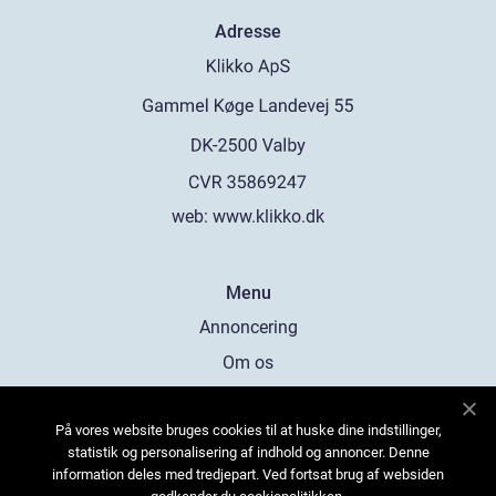
Adresse
web:
www.klikko.dk
Menu
Annoncering
Om os
Cookies
På vores website bruges cookies til at huske dine indstillinger,
Kontakt os
statistik og personalisering af indhold og annoncer. Denne
Sitemap
information deles med tredjepart. Ved fortsat brug af websiden