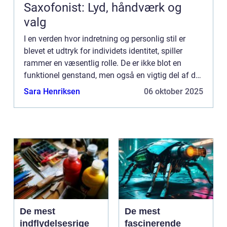
Saxofonist: Lyd, håndværk og
valg
I en verden hvor indretning og personlig stil er
blevet et udtryk for individets identitet, spiller
rammer en væsentlig rolle. De er ikke blot en
funktionel genstand, men også en vigtig del af det
æstetiske i ethvert rum. Rammer er med til at
Sara Henriksen
06 oktober 2025
fremhæv...
De mest
De mest
indflydelsesrige
fascinerende