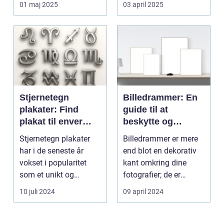
01 maj 2025
03 april 2025
Stjernetegn
Billedrammer: En
plakater: Find
guide til at
plakat til enver
beskytte og
smag
fremvise dine
Stjernetegn plakater
Billedrammer er mere
minder
har i de seneste år
end blot en dekorativ
vokset i popularitet
kant omkring dine
som et unikt og
fotografier; de er
personligt indslag i h...
nøgleelementer i ind...
10 juli 2024
09 april 2024