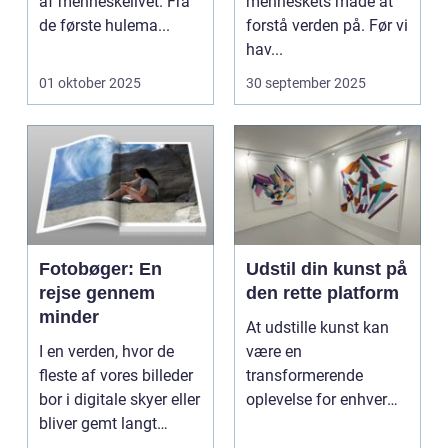
af menneskelivet. Fra
menneskets måde at
de første hulema...
forstå verden på. Før vi
hav...
01 oktober 2025
30 september 2025
Fotobøger: En
Udstil din kunst på
rejse gennem
den rette platform
minder
At udstille kunst kan
I en verden, hvor de
være en
fleste af vores billeder
transformerende
bor i digitale skyer eller
oplevelse for enhver
bliver gemt langt
kunstner. Det handler
væk...
ikke ...