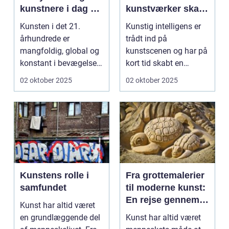
kunstnere i dag og
kunstværker skabt
deres bidrag
med kunstig
Kunsten i det 21.
Kunstig intelligens er
intelligens
århundrede er
trådt ind på
mangfoldig, global og
kunstscenen og har på
konstant i bevægelse.
kort tid skabt en
Hvor fortide...
b&osla...
02 oktober 2025
02 oktober 2025
Kunstens rolle i
Fra grottemalerier
samfundet
til moderne kunst:
En rejse gennem
Kunst har altid været
billedkunstens
en grundlæggende del
Kunst har altid været
udvikling