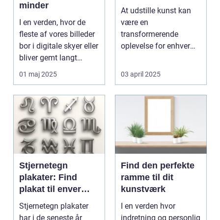
minder
At udstille kunst kan
I en verden, hvor de
være en
fleste af vores billeder
transformerende
bor i digitale skyer eller
oplevelse for enhver
bliver gemt langt
kunstner. Det handler
væk...
ikke ...
01 maj 2025
03 april 2025
Stjernetegn
Find den perfekte
plakater: Find
ramme til dit
plakat til enver
kunstværk
smag
Stjernetegn plakater
I en verden hvor
har i de seneste år
indretning og personlig