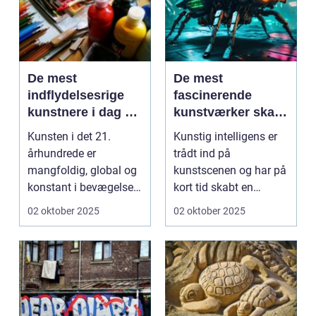
De mest
De mest
indflydelsesrige
fascinerende
kunstnere i dag og
kunstværker skabt
deres bidrag
med kunstig
Kunsten i det 21.
Kunstig intelligens er
intelligens
århundrede er
trådt ind på
mangfoldig, global og
kunstscenen og har på
konstant i bevægelse.
kort tid skabt en
Hvor fortide...
b&osla...
02 oktober 2025
02 oktober 2025