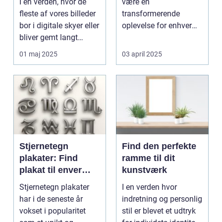
I en verden, hvor de
være en
fleste af vores billeder
transformerende
bor i digitale skyer eller
oplevelse for enhver
bliver gemt langt
kunstner. Det handler
væk...
ikke ...
01 maj 2025
03 april 2025
Stjernetegn
Find den perfekte
plakater: Find
ramme til dit
plakat til enver
kunstværk
smag
Stjernetegn plakater
I en verden hvor
har i de seneste år
indretning og personlig
vokset i popularitet
stil er blevet et udtryk