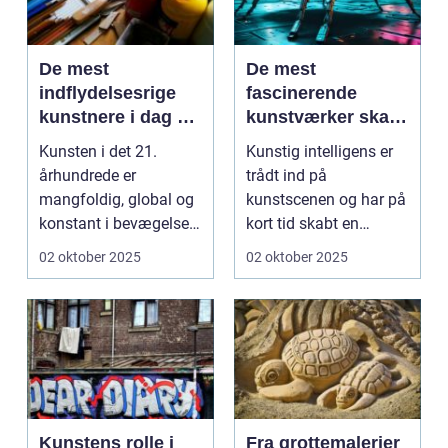
De mest
De mest
indflydelsesrige
fascinerende
kunstnere i dag og
kunstværker skabt
deres bidrag
med kunstig
Kunsten i det 21.
Kunstig intelligens er
intelligens
århundrede er
trådt ind på
mangfoldig, global og
kunstscenen og har på
konstant i bevægelse.
kort tid skabt en
Hvor fortide...
b&osla...
02 oktober 2025
02 oktober 2025
Kunstens rolle i
Fra grottemalerier