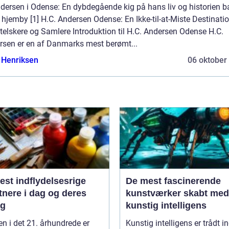
ndersen i Odense: En dybdegående kig på hans liv og historien b
hjemby [1] H.C. Andersen Odense: En Ikke-til-at-Miste Destinatio
elskere og Samlere Introduktion til H.C. Andersen Odense H.C.
rsen er en af Danmarks mest berømt...
 Henriksen
06 oktober
est indflydelsesrige
De mest fascinerende
tnere i dag og deres
kunstværker skabt med
ag
kunstig intelligens
n i det 21. århundrede er
Kunstig intelligens er trådt i