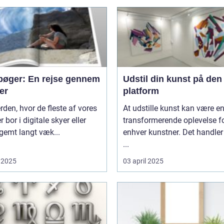
bøger: En rejse gennem
Udstil din kunst på den 
er
platform
erden, hvor de fleste af vores
At udstille kunst kan være e
r bor i digitale skyer eller
transformerende oplevelse f
 gemt langt væk...
enhver kunstner. Det handler
...
 2025
03 april 2025