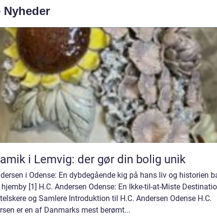
e Nyheder
amik i Lemvig: der gør din bolig unik
ndersen i Odense: En dybdegående kig på hans liv og historien b
hjemby [1] H.C. Andersen Odense: En Ikke-til-at-Miste Destinatio
elskere og Samlere Introduktion til H.C. Andersen Odense H.C.
rsen er en af Danmarks mest berømt...