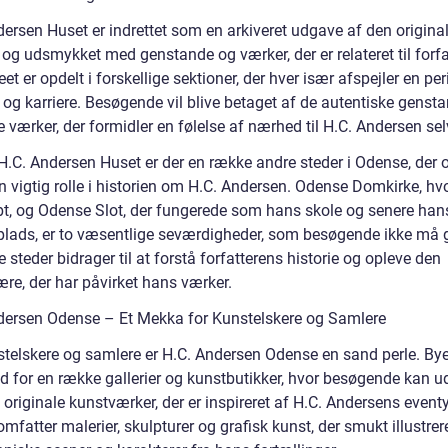
dersen Huset er indrettet som en arkiveret udgave af den origina
 og udsmykket med genstande og værker, der er relateret til forf
eet er opdelt i forskellige sektioner, der hver især afspejler en per
 og karriere. Besøgende vil blive betaget af de autentiske genst
ge værker, der formidler en følelse af nærhed til H.C. Andersen sel
H.C. Andersen Huset er der en række andre steder i Odense, der 
en vigtig rolle i historien om H.C. Andersen. Odense Domkirke, hv
bt, og Odense Slot, der fungerede som hans skole og senere han
plads, er to væsentlige seværdigheder, som besøgende ikke må g
e steder bidrager til at forstå forfatterens historie og opleve den
re, der har påvirket hans værker.
dersen Odense – Et Mekka for Kunstelskere og Samlere
stelskere og samlere er H.C. Andersen Odense en sand perle. Bye
d for en række gallerier og kunstbutikker, hvor besøgende kan u
originale kunstværker, der er inspireret af H.C. Andersens eventy
mfatter malerier, skulpturer og grafisk kunst, der smukt illustrer