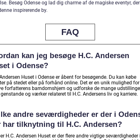
else. Besøg Odense og lad dig charme af de magiske eventyr, der
denne inspirerende by.
FAQ
ordan kan jeg besøge H.C. Andersen
set i Odense?
 Andersen Huset i Odense er åbent for besøgende. Du kan købe
tter på stedet eller på forhånd online. Det er en unik mulighed for
ve forfatterens barndomshjem og udforske de mange udstillinger
 genstande og værker relateret til H.C. Andersens liv og karriere.
ilke andre seværdigheder er der i Oden
 har tilknytning til H.C. Andersen?
er H.C. Andersen Huset er der flere andre vigtige seværdigheder 