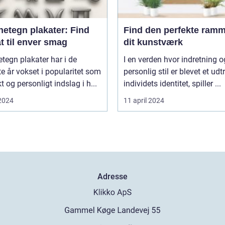
netegn plakater: Find
Find den perfekte ramme
t til enver smag
dit kunstværk
etegn plakater har i de
I en verden hvor indretning o
e år vokset i popularitet som
personlig stil er blevet et udt
kt og personligt indslag i h...
individets identitet, spiller ...
 2024
11 april 2024
Adresse