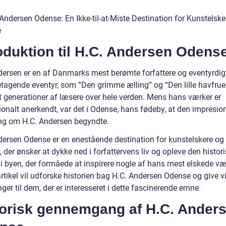
 Andersen Odense: En Ikke-til-at-Miste Destination for Kunstelske
e
oduktion til H.C. Andersen Odens
dersen er en af Danmarks mest berømte forfattere og eventyrdig
tagende eventyr, som “Den grimme ælling” og “Den lille havfrue”
et generationer af læsere over hele verden. Mens hans værker er
ionalt anerkendt, var det i Odense, hans fødeby, at den impresio
ing om H.C. Andersen begyndte.
dersen Odense er en enestående destination for kunstelskere og
 der ønsker at dykke ned i forfattervens liv og opleve den histor
i byen, der formåede at inspirere nogle af hans mest elskede væ
rtikel vil udforske historien bag H.C. Andersen Odense og give v
ger til dem, der er interesseret i dette fascinerende emne.
torisk gennemgang af H.C. Ander