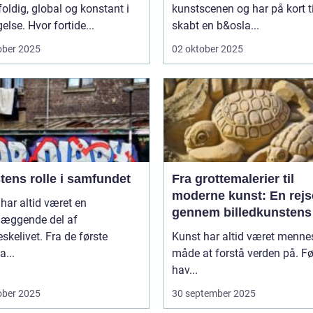
ldig, global og konstant i
kunstscenen og har på kort t
lse. Hvor fortide...
skabt en b&osla...
ober 2025
02 oktober 2025
tens rolle i samfundet
Fra grottemalerier til
moderne kunst: En rejs
har altid været en
gennem billedkunstens
læggende del af
udvikling
kelivet. Fra de første
Kunst har altid været menne
...
måde at forstå verden på. Fø
hav...
ober 2025
30 september 2025