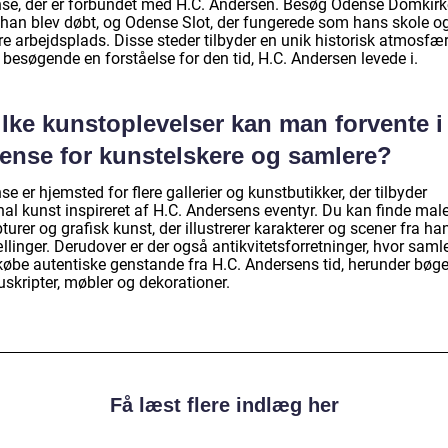
se, der er forbundet med H.C. Andersen. Besøg Odense Domkirk
 han blev døbt, og Odense Slot, der fungerede som hans skole o
re arbejdsplads. Disse steder tilbyder en unik historisk atmosfæ
 besøgende en forståelse for den tid, H.C. Andersen levede i.
lke kunstoplevelser kan man forvente i
ense for kunstelskere og samlere?
e er hjemsted for flere gallerier og kunstbutikker, der tilbyder
nal kunst inspireret af H.C. Andersens eventyr. Du kan finde maler
turer og grafisk kunst, der illustrerer karakterer og scener fra ha
llinger. Derudover er der også antikvitetsforretninger, hvor saml
købe autentiske genstande fra H.C. Andersens tid, herunder bøge
skripter, møbler og dekorationer.
Få læst flere indlæg her