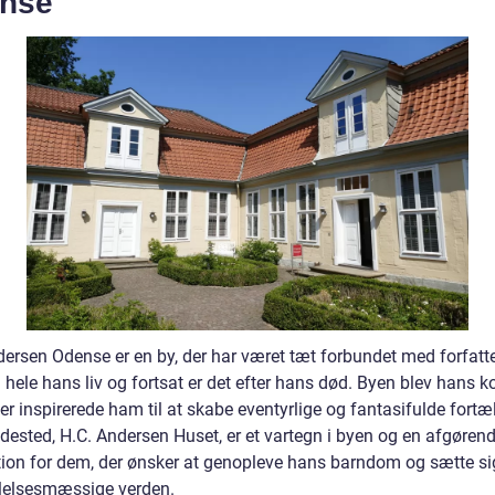
nse
dersen Odense er en by, der har været tæt forbundet med forfatt
hele hans liv og fortsat er det efter hans død. Byen blev hans k
r inspirerede ham til at skabe eventyrlige og fantasifulde fortæl
dested, H.C. Andersen Huset, er et vartegn i byen og en afgøren
tion for dem, der ønsker at genopleve hans barndom og sætte sig
lelsesmæssige verden.