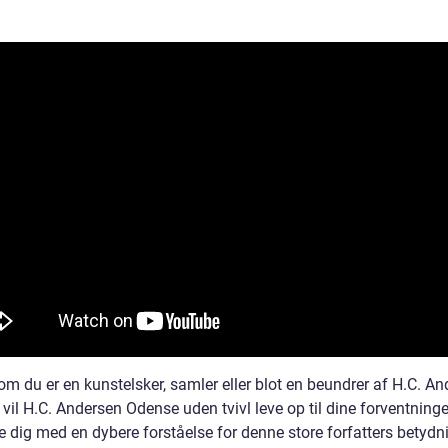
om du er en kunstelsker, samler eller blot en beundrer af H.C. A
 vil H.C. Andersen Odense uden tvivl leve op til dine forventning
e dig med en dybere forståelse for denne store forfatters betydn