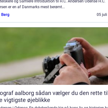
elskere og Samlere Introduktion til H.C. Andersen Odense H.C.
rsen er en af Danmarks mest berømt...
e Berg
05 jul
aalborg sådan vælger du den rette til
e vigtigste øjeblikke
ndersen i Odense: En dybdegående kig på hans liv og historien b