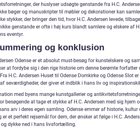
etsforretninger, der huslyser udsøgte genstande fra H.C. Anderse
ikke bøger og manuskripter til møbler og dekorationer kan samle
ke stykker, der bringer den tid, hvor H.C. Andersen levede, tilbage t
ikke genstande er ofte i høj kurs blandt samlere og elskere af H
ns eventyr.
ummering og konklusion
dersen Odense er et absolut must-besøg for kunstelskere og sam
er at fordybe sig i den rige historie om denne berømte forfatter
 Fra H.C. Andersen Huset til Odense Domkirke og Odense Slot er
f seværdigheder, der giver et indblik i hans liv og inspirationskil
nation med byens mange kunstgallerier og antikvitetsforretninge
for besøgende at tage et stykke af H.C. Andersen med sig hjem 
hans arv i deres egen samling. Odense emmer af historie, kultur
 er et perfekt rejsemål for dem, der ønsker at følge i H.C. Ander
og dykke ned i hans livsfortælling.