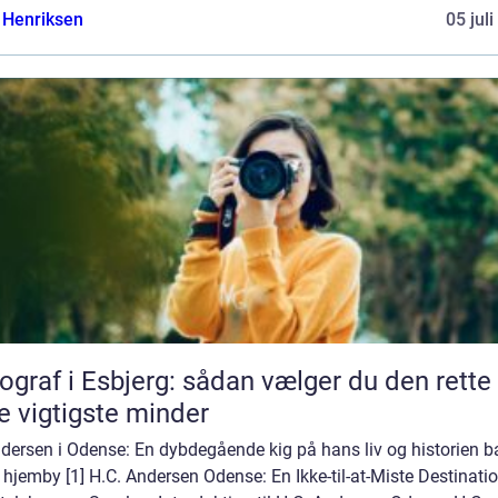
 Henriksen
05 jul
ograf i Esbjerg: sådan vælger du den rette t
e vigtigste minder
ndersen i Odense: En dybdegående kig på hans liv og historien b
hjemby [1] H.C. Andersen Odense: En Ikke-til-at-Miste Destinatio