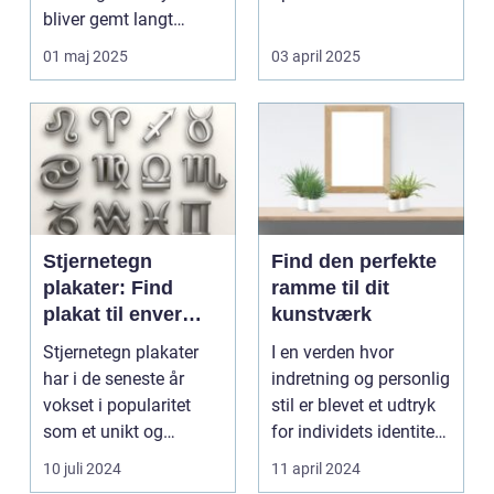
bliver gemt langt
kunstner. Det handler
væk...
ikke ...
01 maj 2025
03 april 2025
Stjernetegn
Find den perfekte
plakater: Find
ramme til dit
plakat til enver
kunstværk
smag
Stjernetegn plakater
I en verden hvor
har i de seneste år
indretning og personlig
vokset i popularitet
stil er blevet et udtryk
som et unikt og
for individets identitet,
personligt indslag i h...
spiller ...
10 juli 2024
11 april 2024