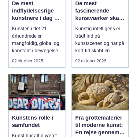
De mest
De mest
indflydelsesrige
fascinerende
kunstnere i dag og
kunstværker skabt
deres bidrag
med kunstig
Kunsten i det 21.
Kunstig intelligens er
intelligens
århundrede er
trådt ind på
mangfoldig, global og
kunstscenen og har på
konstant i bevægelse.
kort tid skabt en
Hvor fortide...
b&osla...
02 oktober 2025
02 oktober 2025
Kunstens rolle i
Fra grottemalerier
samfundet
til moderne kunst:
En rejse gennem
Kunst har altid været