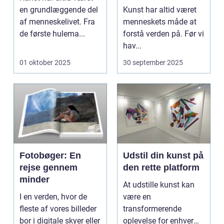
billedkunstens
en grundlæggende del
Kunst har altid været
udvikling
af menneskelivet. Fra
menneskets måde at
de første hulema...
forstå verden på. Før vi
hav...
01 oktober 2025
30 september 2025
Fotobøger: En
Udstil din kunst på
rejse gennem
den rette platform
minder
At udstille kunst kan
I en verden, hvor de
være en
fleste af vores billeder
transformerende
bor i digitale skyer eller
oplevelse for enhver