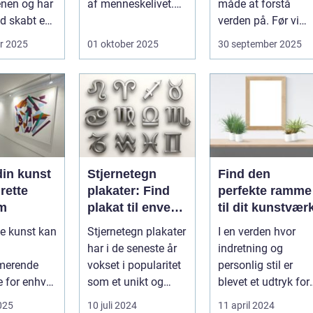
nen og har
af menneskelivet.
måde at forstå
udvikling
id skabt en
Fra de første
verden på. Før vi
hulema...
hav...
r 2025
01 oktober 2025
30 september 2025
din kunst
Stjernetegn
Find den
rette
plakater: Find
perfekte ramme
rm
plakat til enver
til dit kunstvær
smag
le kunst kan
Stjernetegn plakater
I en verden hvor
har i de seneste år
indretning og
rmerende
vokset i popularitet
personlig stil er
e for enhver
som et unikt og
blevet et udtryk for
. Det
personligt indslag i
individets identitet,
2025
10 juli 2024
11 april 2024