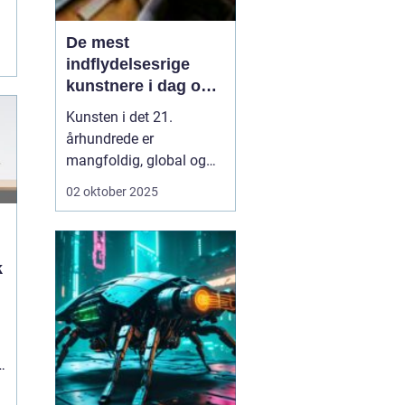
De mest
indflydelsesrige
kunstnere i dag og
deres bidrag
Kunsten i det 21.
århundrede er
mangfoldig, global og
konstant i bevægelse.
02 oktober 2025
Hvor fortidens
kunsthistorie ofte blev
defineret af enkelte
k
epoker eller stilarter, er
nutidens kunstscene
kendetegnet ved en
mosaik af udtryk, medier
og budskabe...