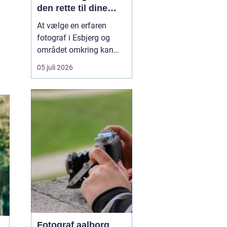
den rette til dine
vigtigste minder
At vælge en erfaren
fotograf i Esbjerg og
området omkring kan
gøre forskellen mellem
05 juli 2026
billeder, du hurtigt
glemmer, og billeder, der
får lov at hænge på
væggen i mange år. En
dygtig fotograf planlæ...
Fotograf aalborg