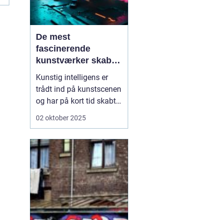
De mest
fascinerende
kunstværker skabt
med kunstig
Kunstig intelligens er
intelligens
trådt ind på kunstscenen
og har på kort tid skabt
en bølge af fascination
02 oktober 2025
og debat. Hvor kunst
traditionelt forbindes
med menneskelig
intuition og følelser, viser
AI, at maskiner også kan
s...