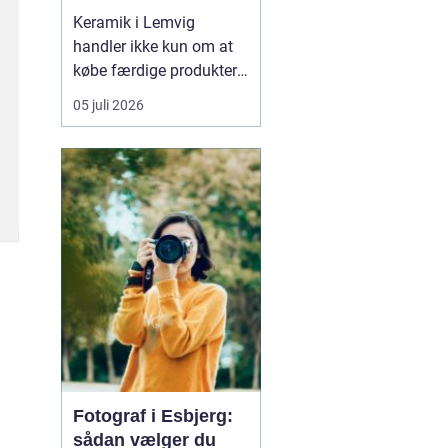
Keramik i Lemvig
handler ikke kun om at
købe færdige produkter.
Mange vælger at tage
05 juli 2026
del i processen, lære
teknikkerne og mærke,
hvordan leret forandrer
sig under hænderne. På
den måde bliver
keramikke...
Fotograf i Esbjerg:
sådan vælger du