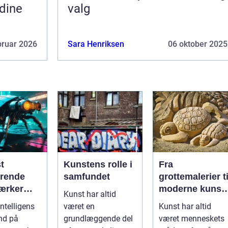
 dine
valg
bruar 2026
Sara Henriksen
06 oktober 2025
t
Kunstens rolle i
Fra
erende
samfundet
grottemalerier ti
ærker
moderne kunst:
Kunst har altid
med
En rejse
ntelligens
været en
Kunst har altid
g
gennem
ind på
grundlæggende del
været menneskets
gens
billedkunstens