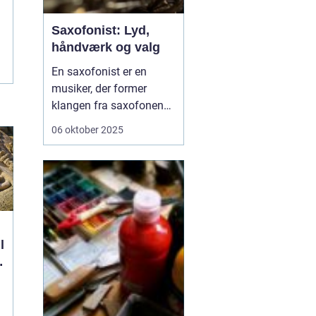
Saxofonist: Lyd,
håndværk og valg
En saxofonist er en
musiker, der former
klangen fra saxofonen
og bruger den i alt fra
06 oktober 2025
jazz og pop til klassisk
og samtidsmusik. Rollen
spænder fra
improviserende solist til
præcis
ensemblemusiker. En
dygtig udøver mestrer
l
teknik, t...