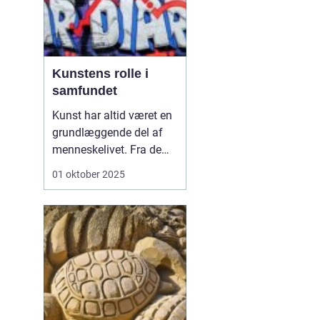
Kunstens rolle i
samfundet
Kunst har altid været en
grundlæggende del af
menneskelivet. Fra de
første hulemalerier til
01 oktober 2025
moderne digitale
installationer har kunst
fungeret som et sprog,
der kan udtrykke følelser,
idéer og visioner. Men
kunst er m...