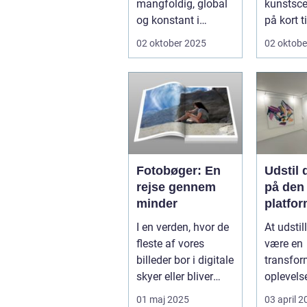
mangfoldig, global
kunstsce
og konstant i
på kort t
bevægelse. Hvor
b&osla...
02 oktober 2025
02 oktobe
fortide...
Fotobøger: En
Udstil 
rejse gennem
på den 
minder
platfo
I en verden, hvor de
At udstil
fleste af vores
være en
billeder bor i digitale
transfo
skyer eller bliver
oplevels
gemt langt væk...
kunstner
01 maj 2025
03 april 