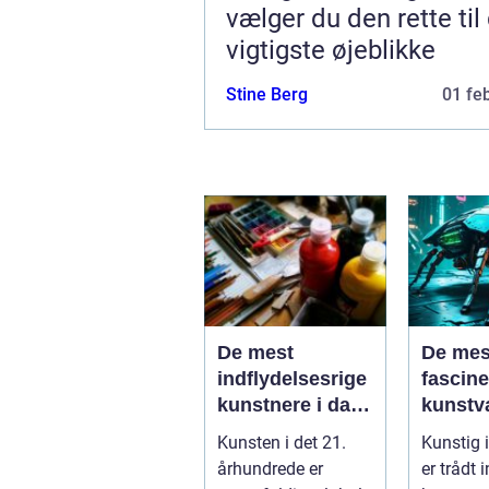
vælger du den rette til
vigtigste øjeblikke
Stine Berg
01 fe
De mest
De mes
indflydelsesrige
fascin
kunstnere i dag
kunstv
og deres bidrag
skabt 
Kunsten i det 21.
Kunstig i
kunsti
århundrede er
er trådt 
intelli