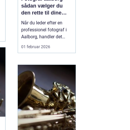
sådan vælger du
den rette til dine
vigtigste øjeblikke
Når du leder efter en
professionel fotograf i
Aalborg, handler det
sjældent kun om billeder.
01 februar 2026
Det handler om
øjeblikke, du ikke får
igen. Barnets første smil,
den store bryllupsdag, et
nyt job, en stærk
virksomhedsprofil eller
tre generationer samlet
...