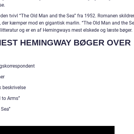
se.
en tvivl “The Old Man and the Sea” fra 1952. Romanen skildre
o, der kæmper mod en gigantisk marlin. “The Old Man and the S
 litteratur og er en af Hemingways mest elskede og læste bøger.
RNEST HEMINGWAY BØGER OVER
rigskorrespondent
mer
k beskrivelse
l to Arms”
 Sea”