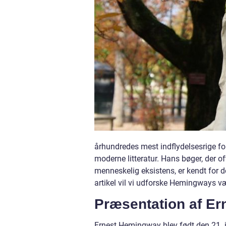
århundredes mest indflydelsesrige fo
moderne litteratur. Hans bøger, der 
menneskelig eksistens, er kendt for 
artikel vil vi udforske Hemingways væ
Præsentation af E
Ernest Hemingway blev født den 21. jul