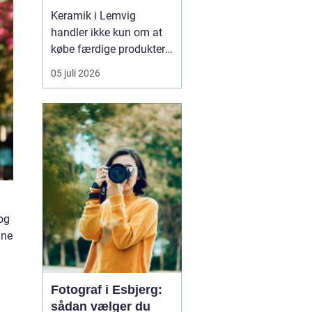
Keramik i Lemvig
handler ikke kun om at
købe færdige produkter.
Mange vælger at tage
05 juli 2026
del i processen, lære
teknikkerne og mærke,
hvordan leret forandrer
sig under hænderne. På
den måde bliver
keramikke...
og
nne
Fotograf i Esbjerg:
sådan vælger du