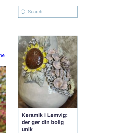
nel
Keramik i Lemvig:
der gør din bolig
unik