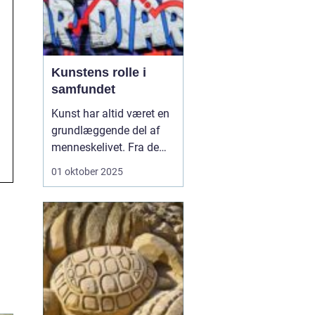
Kunstens rolle i
samfundet
Kunst har altid været en
grundlæggende del af
menneskelivet. Fra de
første hulemalerier til
01 oktober 2025
moderne digitale
installationer har kunst
fungeret som et sprog,
der kan udtrykke følelser,
idéer og visioner. Men
kunst er m...