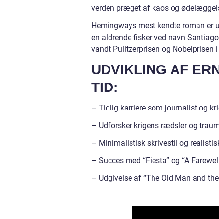
verden præget af kaos og ødelæggel
Hemingways mest kendte roman er ud
en aldrende fisker ved navn Santiag
vandt Pulitzerprisen og Nobelprisen i
UDVIKLING AF E
TID:
– Tidlig karriere som journalist og k
– Udforsker krigens rædsler og trau
– Minimalistisk skrivestil og realistis
– Succes med “Fiesta” og “A Farewel
– Udgivelse af “The Old Man and the