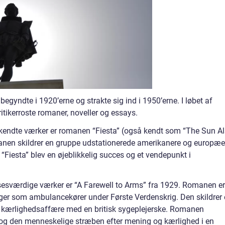
egyndte i 1920’erne og strakte sig ind i 1950’erne. I løbet af
tikerroste romaner, noveller og essays.
kendte værker er romanen “Fiesta” (også kendt som “The Sun A
manen skildrer en gruppe udstationerede amerikanere og europæe
 “Fiesta” blev en øjeblikkelig succes og et vendepunkt i
værdige værker er “A Farewell to Arms” fra 1929. Romanen er
er som ambulancekører under Første Verdenskrig. Den skildrer
kærlighedsaffære med en britisk sygeplejerske. Romanen
og den menneskelige stræben efter mening og kærlighed i en