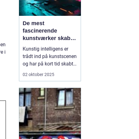
De mest
fascinerende
kunstværker skabt
 en
med kunstig
Kunstig intelligens er
e i
intelligens
trådt ind på kunstscenen
og har på kort tid skabt
en bølge af fascination
02 oktober 2025
og debat. Hvor kunst
traditionelt forbindes
med menneskelig
intuition og følelser, viser
AI, at maskiner også kan
s...