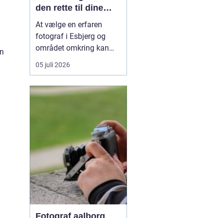
den rette til dine
vigtigste minder
At vælge en erfaren
fotograf i Esbjerg og
området omkring kan
an
gøre forskellen mellem
05 juli 2026
billeder, du hurtigt
glemmer, og billeder, der
får lov at hænge på
væggen i mange år. En
dygtig fotograf planlæ...
Fotograf aalborg