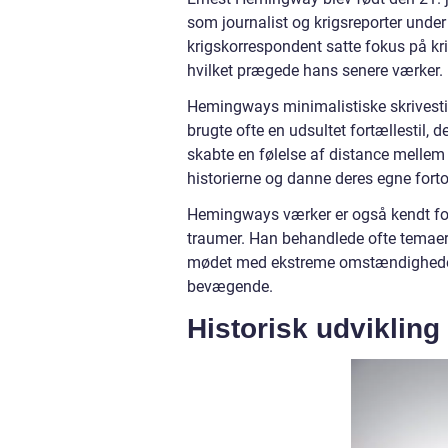
som journalist og krigsreporter under
krigskorrespondent satte fokus på kr
hvilket prægede hans senere værker.
Hemingways minimalistiske skrivestil
brugte ofte en udsultet fortællestil, d
skabte en følelse af distance mellem 
historierne og danne deres egne forto
Hemingways værker er også kendt for d
traumer. Han behandlede ofte temaer
mødet med ekstreme omstændigheder.
bevægende.
Historisk udviklin