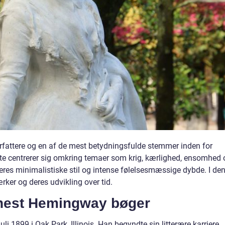
rfattere og en af de mest betydningsfulde stemmer inden for
ofte centrerer sig omkring temaer som krig, kærlighed, ensomhed 
deres minimalistiske stil og intense følelsesmæssige dybde. I de
rker og deres udvikling over tid.
rnest Hemingway bøger
i 1899 i Oak Park, Illinois. Han begyndte sin litterære karriere