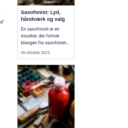
Saxofonist: Lyd,
r
håndværk og valg
ea”
En saxofonist er en
musiker, der former
klangen fra saxofonen
og bruger den i alt fra
06 oktober 2025
jazz og pop til klassisk
og samtidsmusik. Rollen
spænder fra
improviserende solist til
præcis
ensemblemusiker. En
dygtig udøver mestrer
teknik, t...