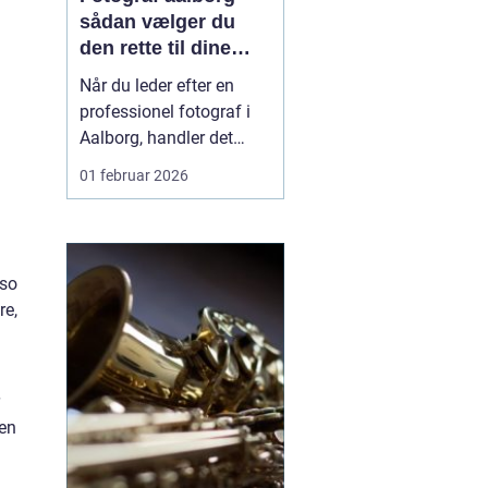
sådan vælger du
den rette til dine
vigtigste øjeblikke
Når du leder efter en
professionel fotograf i
Aalborg, handler det
sjældent kun om billeder.
01 februar 2026
Det handler om
øjeblikke, du ikke får
igen. Barnets første smil,
den store bryllupsdag, et
lso
nyt job, en stærk
re,
virksomhedsprofil eller
tre generationer samlet
...
 en