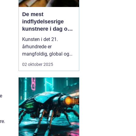
De mest
indflydelsesrige
kunstnere i dag og
deres bidrag
Kunsten i det 21.
århundrede er
mangfoldig, global og
konstant i bevægelse.
02 oktober 2025
Hvor fortidens
kunsthistorie ofte blev
defineret af enkelte
epoker eller stilarter, er
le
nutidens kunstscene
kendetegnet ved en
mosaik af udtryk, medier
og budskabe...
re.