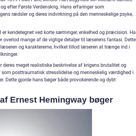
 og efter Første Verdenskrig. Hans erfaringer som
igens rædsler og deres indvirkning på den menneskelige psyke,
 er kendetegnet ved korte sætninger, enkelhed og præcision. H
er overlod mange af de vigtige detaljer til læserens fantasi. Dette
læseren og karaktererne, hvilket tillod læseren at trænge ind i
lkninger.
eres meget realistiske beskrivelse af krigens brutalitet og
 som posttraumatisk stresslidelse og menneskelig værdighed i
 Dette gjorde hans bøger både provokerende og dybt
g af Ernest Hemingway bøger