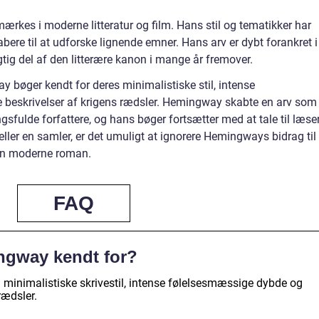
rkes i moderne litteratur og film. Hans stil og tematikker har
bere til at udforske lignende emner. Hans arv er dybt forankret i
vigtig del af den litterære kanon i mange år fremover.
bøger kendt for deres minimalistiske stil, intense
e beskrivelser af krigens rædsler. Hemingway skabte en arv som
sfulde forfattere, og hans bøger fortsætter med at tale til læser
ller en samler, er det umuligt at ignorere Hemingways bidrag til
den moderne roman.
FAQ
ngway kendt for?
 minimalistiske skrivestil, intense følelsesmæssige dybde og
rædsler.