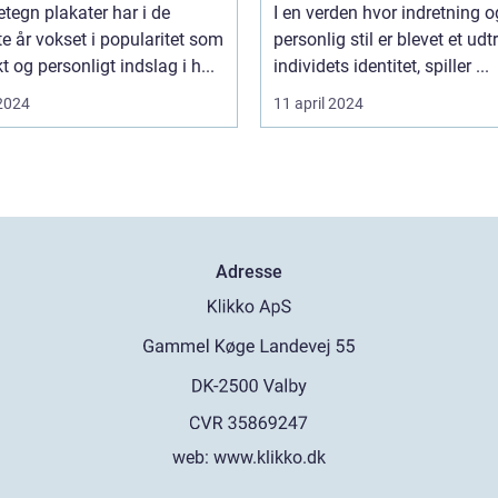
etegn plakater har i de
I en verden hvor indretning o
e år vokset i popularitet som
personlig stil er blevet et udt
kt og personligt indslag i h...
individets identitet, spiller ...
 2024
11 april 2024
Adresse
web:
www.klikko.dk