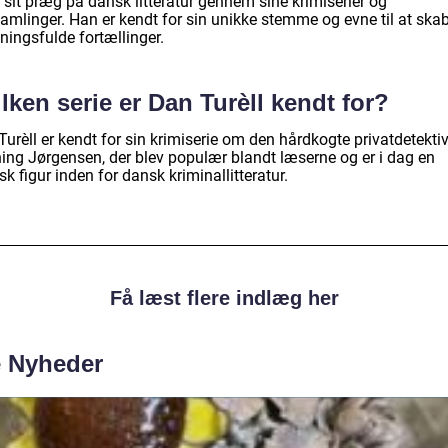
 sit præg på dansk litteratur gennem sine krimiserier og
samlinger. Han er kendt for sin unikke stemme og evne til at ska
ningsfulde fortællinger.
lken serie er Dan Turèll kendt for?
urèll er kendt for sin krimiserie om den hårdkogte privatdetekti
ing Jørgensen, der blev populær blandt læserne og er i dag en
sk figur inden for dansk kriminallitteratur.
Få læst flere indlæg her
e Nyheder