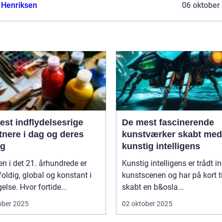
 Henriksen
06 oktober
est indflydelsesrige
De mest fascinerende
tnere i dag og deres
kunstværker skabt med
ag
kunstig intelligens
n i det 21. århundrede er
Kunstig intelligens er trådt i
ldig, global og konstant i
kunstscenen og har på kort t
lse. Hvor fortide...
skabt en b&osla...
ober 2025
02 oktober 2025