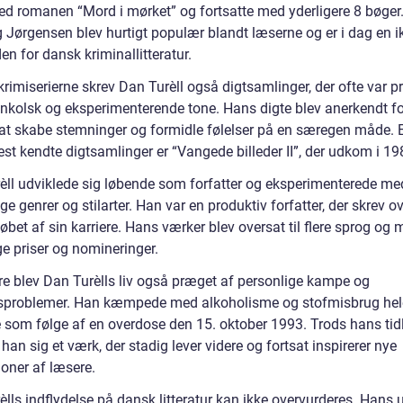
d romanen “Mord i mørket” og fortsatte med yderligere 8 bøger
 Jørgensen blev hurtigt populær blandt læserne og er i dag en i
den for dansk kriminallitteratur.
rimiserierne skrev Dan Turèll også digtsamlinger, der ofte var p
nkolsk og eksperimenterende tone. Hans digte blev anerkendt fo
l at skabe stemninger og formidle følelser på en særegen måde. 
st kendte digtsamlinger er “Vangede billeder II”, der udkom i 19
èll udviklede sig løbende som forfatter og eksperimenterede me
ige genrer og stilarter. Han var en produktiv forfatter, der skrev o
løbet af sin karriere. Hans værker blev oversat til flere sprog og
ge priser og nomineringer.
e blev Dan Turèlls liv også præget af personlige kampe og
sproblemer. Han kæmpede med alkoholisme og stofmisbrug hele 
 som følge af en overdose den 15. oktober 1993. Trods hans tid
 han sig et værk, der stadig lever videre og fortsat inspirerer nye
ioner af læsere.
lls indflydelse på dansk litteratur kan ikke overvurderes. Hans 