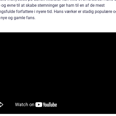
og evne til at skabe stemninger gør ham til en af de mest
ngsfulde forfattere i nyere tid. Hans værker er stadig populære 
 nye og gamle fans.