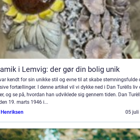
amik i Lemvig: der gør din bolig unik
ar kendt for sin unikke stil og evne til at skabe stemningsfulde
sive fortællinger. I denne artikel vil vi dykke ned i Dan Turèlls liv
r, og se på, hvordan han udviklede sig gennem tiden. Dan Turèll
den 19. marts 1946 i...
 Henriksen
05 jul