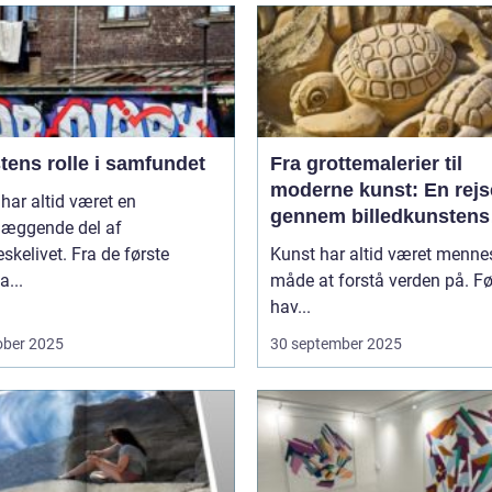
tens rolle i samfundet
Fra grottemalerier til
moderne kunst: En rejs
har altid været en
gennem billedkunstens
læggende del af
udvikling
kelivet. Fra de første
Kunst har altid været menne
...
måde at forstå verden på. Fø
hav...
ober 2025
30 september 2025