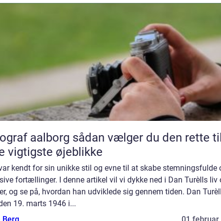
aalborg sådan vælger du den rette til
e vigtigste øjeblikke
ar kendt for sin unikke stil og evne til at skabe stemningsfulde
sive fortællinger. I denne artikel vil vi dykke ned i Dan Turèlls liv
r, og se på, hvordan han udviklede sig gennem tiden. Dan Turèll
den 19. marts 1946 i...
e Berg
01 februar