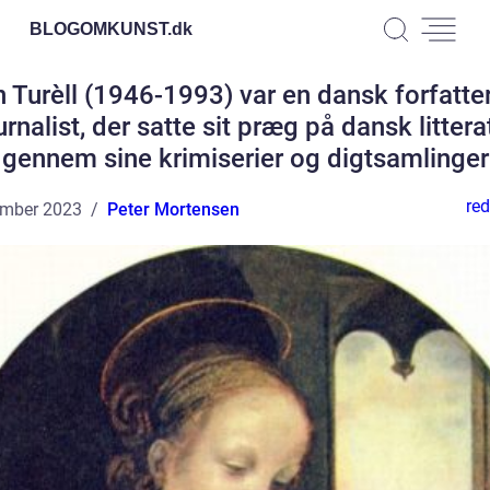
BLOGOMKUNST.
dk
 Turèll (1946-1993) var en dansk forfatte
urnalist, der satte sit præg på dansk littera
gennem sine krimiserier og digtsamlinger
red
ember 2023
Peter Mortensen