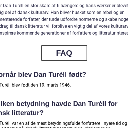
r Dan Turèll en stor skare af tilhængere og hans værker er bleve
ig del af dansk kulturarv. Han bliver husket som en rebel og en
menterende forfatter, der turde udfordre normerne og skabe noge
rag til dansk litteratur vil forblive en vigtig del af vores kulturar
inspirere kommende generationer af forfattere og litteraturintere
FAQ
rnår blev Dan Turèll født?
Turèll blev født den 19. marts 1946.
ilken betydning havde Dan Turèll for
sk litteratur?
urèll var en af de mest betydningsfulde forfattere i nyere tid og