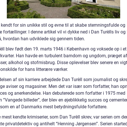
kendt for sin unikke stil og evne til at skabe stemningsfulde og
e fortællinger. I denne artikel vil vi dykke ned i Dan Turèlls liv og
å, hvordan han udviklede sig gennem tiden.
èll blev født den 19. marts 1946 i København og voksede op i et
rkvarter. Han havde en turbulent barndom og ungdom, præget a
ser, alkohol og stofmisbrug. Disse oplevelser blev senere en vig
ionskilde for hans litterære værker.
elsen af sin karriere arbejdede Dan Turèll som journalist og skre
lige aviser og magasiner. Men det var især som forfatter, han o
cces og anerkendelse. Han debuterede som forfatter i 1975 med
 “Vangede billeder”, der blev en øjeblikkelig succes og cemente
 som en af Danmarks mest betydningsfulde forfattere.
 mest kendte krimiserier, som Dan Turèll skrev, var serien om de
e privatdetektiv og antihelt “Henning Jørgensen”. Serien started