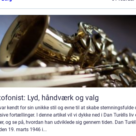
ofonist: Lyd, håndværk og valg
ar kendt for sin unikke stil og evne til at skabe stemningsfulde
sive fortællinger. I denne artikel vil vi dykke ned i Dan Turèlls liv
r, og se på, hvordan han udviklede sig gennem tiden. Dan Turèll
den 19. marts 1946 i...