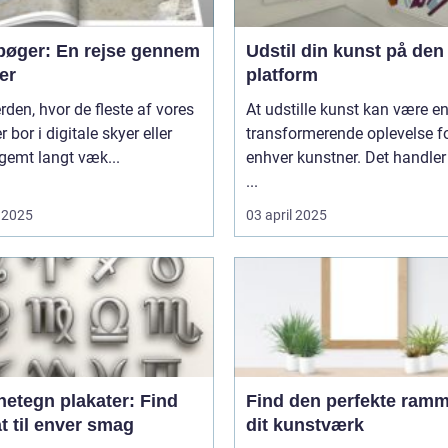
bøger: En rejse gennem
Udstil din kunst på den 
er
platform
erden, hvor de fleste af vores
At udstille kunst kan være e
r bor i digitale skyer eller
transformerende oplevelse f
 gemt langt væk...
enhver kunstner. Det handler
...
 2025
03 april 2025
netegn plakater: Find
Find den perfekte ramme
t til enver smag
dit kunstværk