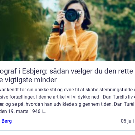
ograf i Esbjerg: sådan vælger du den rette t
e vigtigste minder
ar kendt for sin unikke stil og evne til at skabe stemningsfulde
sive fortællinger. I denne artikel vil vi dykke ned i Dan Turèlls liv
r, og se på, hvordan han udviklede sig gennem tiden. Dan Turèll
den 19. marts 1946 i...
e Berg
05 jul