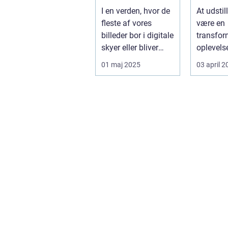
I en verden, hvor de
At udstil
fleste af vores
være en
billeder bor i digitale
transfo
skyer eller bliver
oplevels
gemt langt væk...
kunstner
01 maj 2025
03 april 
handler i