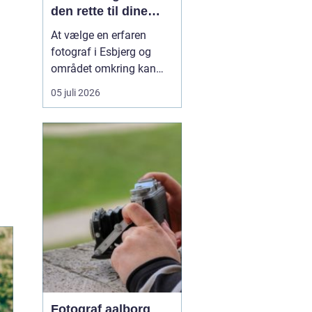
den rette til dine
vigtigste minder
At vælge en erfaren
fotograf i Esbjerg og
området omkring kan
gøre forskellen mellem
05 juli 2026
billeder, du hurtigt
glemmer, og billeder, der
får lov at hænge på
væggen i mange år. En
dygtig fotograf planlæ...
Fotograf aalborg