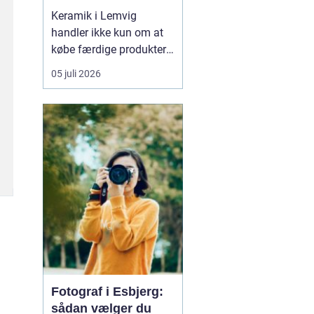
Keramik i Lemvig
handler ikke kun om at
købe færdige produkter.
Mange vælger at tage
05 juli 2026
del i processen, lære
teknikkerne og mærke,
hvordan leret forandrer
sig under hænderne. På
den måde bliver
keramikke...
Fotograf i Esbjerg:
sådan vælger du