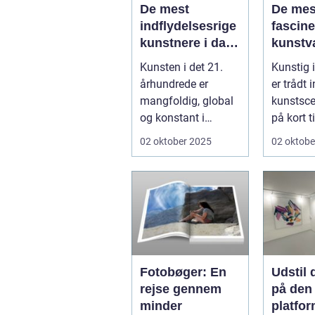
De mest
De mes
indflydelsesrige
fascin
kunstnere i dag
kunstv
og deres bidrag
skabt 
Kunsten i det 21.
Kunstig i
kunsti
århundrede er
er trådt 
intelli
mangfoldig, global
kunstsce
og konstant i
på kort t
bevægelse. Hvor
b&osla...
02 oktober 2025
02 oktobe
fortide...
Fotobøger: En
Udstil 
rejse gennem
på den 
minder
platfo