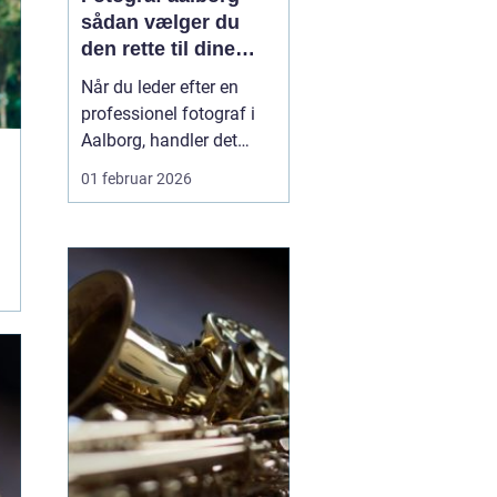
sådan vælger du
den rette til dine
vigtigste øjeblikke
Når du leder efter en
professionel fotograf i
Aalborg, handler det
sjældent kun om billeder.
01 februar 2026
Det handler om
øjeblikke, du ikke får
igen. Barnets første smil,
den store bryllupsdag, et
nyt job, en stærk
virksomhedsprofil eller
tre generationer samlet
...