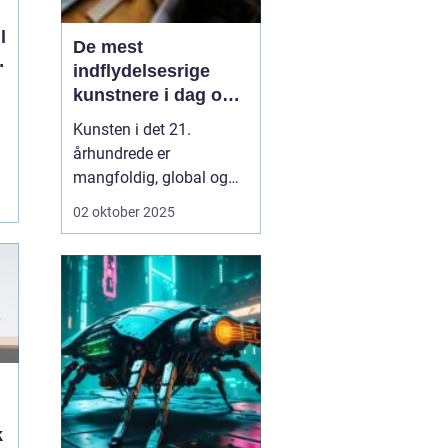
l
De mest
indflydelsesrige
kunstnere i dag og
deres bidrag
Kunsten i det 21.
århundrede er
mangfoldig, global og
konstant i bevægelse.
02 oktober 2025
Hvor fortidens
kunsthistorie ofte blev
defineret af enkelte
epoker eller stilarter, er
nutidens kunstscene
kendetegnet ved en
mosaik af udtryk, medier
og budskabe...
k