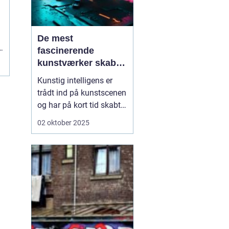
De mest
fascinerende
kunstværker skabt
med kunstig
Kunstig intelligens er
intelligens
trådt ind på kunstscenen
og har på kort tid skabt
en bølge af fascination
02 oktober 2025
og debat. Hvor kunst
traditionelt forbindes
med menneskelig
intuition og følelser, viser
AI, at maskiner også kan
s...