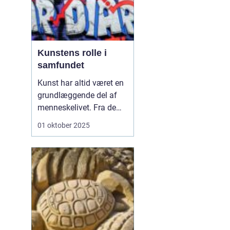
Kunstens rolle i
samfundet
Kunst har altid været en
grundlæggende del af
menneskelivet. Fra de
første hulemalerier til
01 oktober 2025
moderne digitale
installationer har kunst
fungeret som et sprog,
der kan udtrykke følelser,
idéer og visioner. Men
kunst er m...