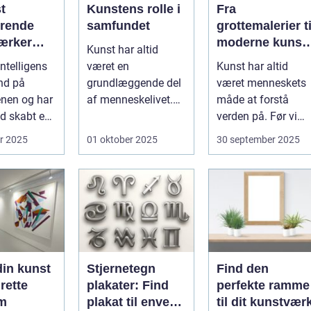
t
Kunstens rolle i
Fra
erende
samfundet
grottemalerier ti
ærker
moderne kunst:
Kunst har altid
med
En rejse
ntelligens
været en
Kunst har altid
g
gennem
ind på
grundlæggende del
været menneskets
gens
billedkunstens
nen og har
af menneskelivet.
måde at forstå
udvikling
id skabt en
Fra de første
verden på. Før vi
hulema...
hav...
r 2025
01 oktober 2025
30 september 2025
din kunst
Stjernetegn
Find den
rette
plakater: Find
perfekte ramme
rm
plakat til enver
til dit kunstvær