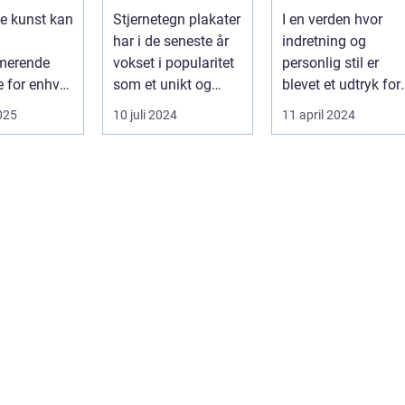
smag
le kunst kan
Stjernetegn plakater
I en verden hvor
har i de seneste år
indretning og
rmerende
vokset i popularitet
personlig stil er
e for enhver
som et unikt og
blevet et udtryk for
. Det
personligt indslag i
individets identitet,
2025
10 juli 2024
11 april 2024
kke ...
h...
spiller ...