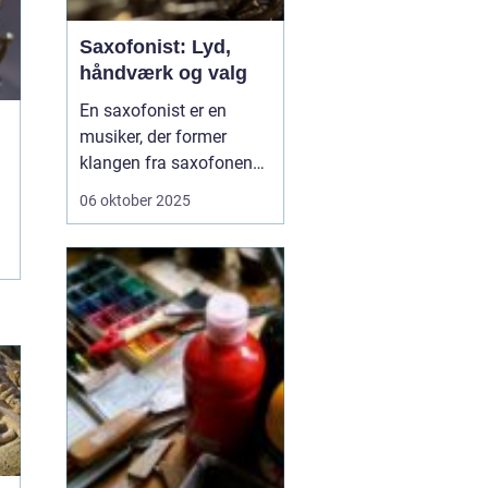
Saxofonist: Lyd,
håndværk og valg
En saxofonist er en
musiker, der former
klangen fra saxofonen
og bruger den i alt fra
06 oktober 2025
jazz og pop til klassisk
og samtidsmusik. Rollen
spænder fra
improviserende solist til
præcis
ensemblemusiker. En
dygtig udøver mestrer
teknik, t...